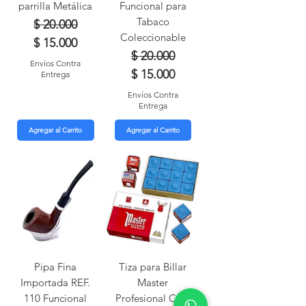
parrilla Metálica
Funcional para
Tabaco
Precio
Precio de oferta
$ 20.000
Coleccionable
$ 15.000
Precio
Precio de oferta
$ 20.000
Envíos Contra
$ 15.000
Entrega
Envíos Contra
Entrega
Agregar al Carrito
Agregar al Carrito
Pipa Fina
Tiza para Billar
Importada REF.
Master
110 Funcional
Profesional Caja