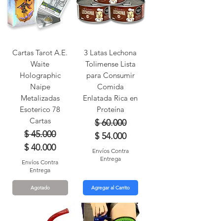
Cartas Tarot A.E.
3 Latas Lechona
Waite
Tolimense Lista
Holographic
para Consumir
Naipe
Comida
Metalizadas
Enlatada Rica en
Esoterico 78
Proteína
Cartas
Precio
Precio de oferta
$ 60.000
Precio
Precio de oferta
$ 45.000
$ 54.000
$ 40.000
Envíos Contra
Entrega
Envíos Contra
Entrega
Agotado
Agregar al Carrito