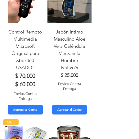
Control Remoto
Jabón Intimo
Multimedia
Masculino Aloe
Microsoft
Vera Caléndula
Original para
Manzanilla
Xbox360
Hombre
USADO!
Nativo's
Precio
Precio de oferta
Precio
$ 25.000
$ 70.000
$ 60.000
Envíos Contra
Entrega
Envíos Contra
Entrega
Agregar al Carrito
Agregar al Carrito
Oferta!