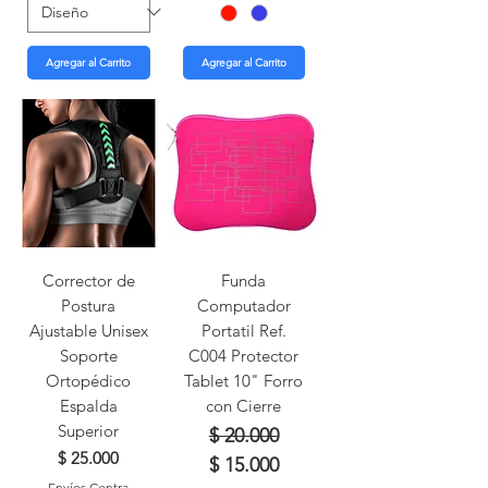
Agregar al Carrito
Agregar al Carrito
Corrector de
Funda
Postura
Computador
Ajustable Unisex
Portatil Ref.
Soporte
C004 Protector
Ortopédico
Tablet 10" Forro
Espalda
con Cierre
Superior
Precio
Precio de oferta
$ 20.000
Precio
$ 25.000
$ 15.000
Envíos Contra