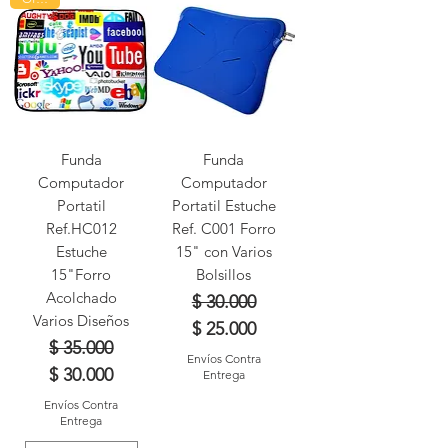
Funda
Funda
Computador
Computador
Portatil
Portatil Estuche
Ref.HC012
Ref. C001 Forro
Estuche
15" con Varios
15"Forro
Bolsillos
Acolchado
Precio
Precio de oferta
$ 30.000
Varios Diseños
$ 25.000
Precio
Precio de oferta
$ 35.000
Envíos Contra
$ 30.000
Entrega
Envíos Contra
Entrega