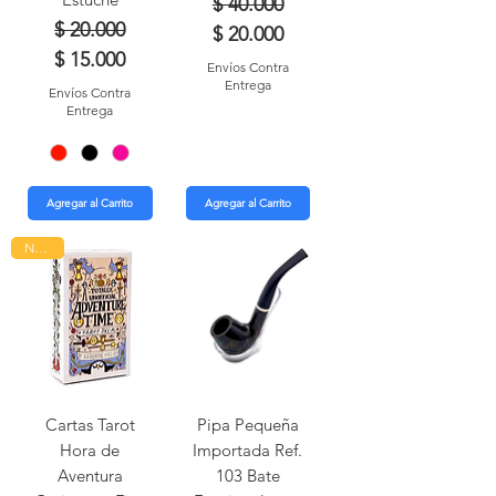
Precio
Precio de oferta
$ 40.000
Precio
Precio de oferta
$ 20.000
$ 20.000
$ 15.000
Envíos Contra
Entrega
Envíos Contra
Entrega
Agregar al Carrito
Agregar al Carrito
Nuevo
Cartas Tarot
Pipa Pequeña
Hora de
Importada Ref.
Aventura
103 Bate