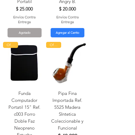
Portatil
Angry B.
Precio
Precio
$ 25.000
$ 20.000
Envíos Contra
Envíos Contra
Entrega
Entrega
Agotado
Agregar al Carrito
Oferta!
Oferta!
Funda
Pipa Fina
Computador
Importada Ref.
Portatil 15" Ref.
5525 Madera
c003 Forro
SIntetica
Doble Faz
Coleccionable y
Neopreno
Funcional
Estuche