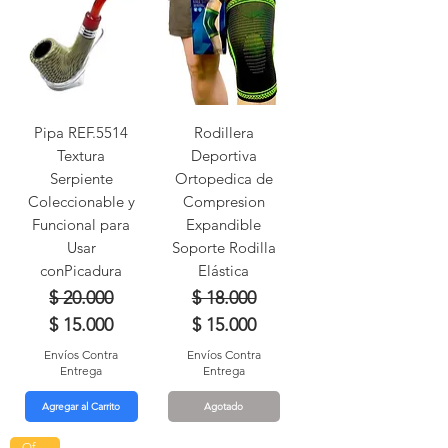
Pipa REF.5514
Rodillera
Textura
Deportiva
Serpiente
Ortopedica de
Coleccionable y
Compresion
Funcional para
Expandible
Usar
Soporte Rodilla
conPicadura
Elástica
Precio
Precio de oferta
Precio
Precio de oferta
$ 20.000
$ 18.000
$ 15.000
$ 15.000
Envíos Contra
Envíos Contra
Entrega
Entrega
Agregar al Carrito
Agotado
Oferta!