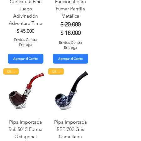
Caricatura Finn
Funcional para
Juego
Fumar Parrilla
Adivinación
Metálica
Adventure Time
Precio
Precio de oferta
$ 20.000
Precio
$ 45.000
$ 18.000
Envíos Contra
Envíos Contra
Entrega
Entrega
Agregar al Carrito
Agregar al Carrito
Oferta!
Oferta!
Pipa Importada
Pipa Importada
Ref. 5015 Forma
REF. 702 Gris
Octagonal
Camuflada