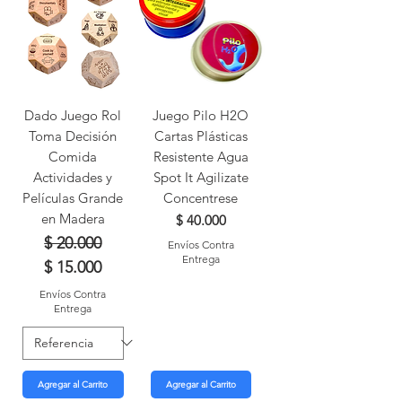
Dado Juego Rol
Juego Pilo H2O
Toma Decisión
Cartas Plásticas
Comida
Resistente Agua
Actividades y
Spot It Agilizate
Películas Grande
Concentrese
en Madera
Precio
$ 40.000
Precio
Precio de oferta
$ 20.000
Envíos Contra
Entrega
$ 15.000
Envíos Contra
Entrega
Agregar al Carrito
Agregar al Carrito