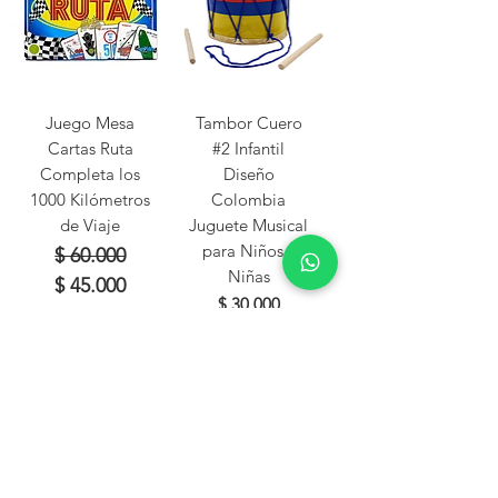
Juego Mesa
Tambor Cuero
Cartas Ruta
#2 Infantil
Completa los
Diseño
1000 Kilómetros
Colombia
de Viaje
Juguete Musical
para Niños y
Precio
Precio de oferta
$ 60.000
Niñas
$ 45.000
Precio
$ 30.000
Envíos Contra
Envíos Contra
Entrega
Entrega
Agregar al Carrito
Agregar al Carrito
Cargar más