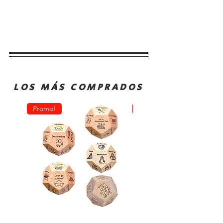
LOS MÁS COMPRADOS
Promo!
Oferta!
Dado
Juego
Juego
de
Rol
Mesa