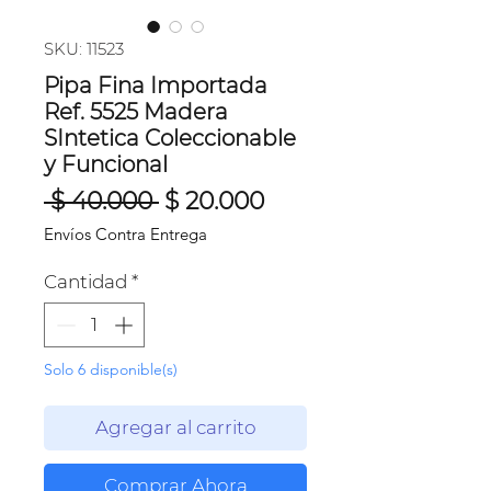
SKU: 11523
Pipa Fina Importada
Ref. 5525 Madera
SIntetica Coleccionable
y Funcional
Precio
Precio
 $ 40.000 
$ 20.000
de
Envíos Contra Entrega
oferta
Cantidad
*
Solo 6 disponible(s)
Agregar al carrito
Comprar Ahora