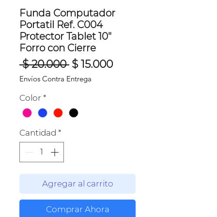
Funda Computador
Portatil Ref. C004
Protector Tablet 10"
Forro con Cierre
Precio
Precio
 $ 20.000 
$ 15.000
de
Envíos Contra Entrega
oferta
Color
*
Cantidad
*
Agregar al carrito
Comprar Ahora