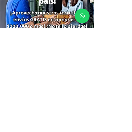
país!
¡Aprovecha nuestros increíbles
envíos GRATIS en compras de
$200.000 o más! ¡No te lo pierdas!
Suscríbete para recibir
información de descuentos,
ofertas especiales y temas de tu
interés.
Suscríbete
Gracias por Suscribirte!