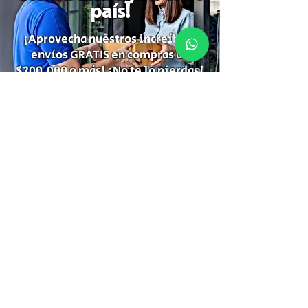
país!
¡Aprovecha nuestros increíbles
envíos GRATIS en compras de
$200.000 o más! ¡No te lo pierdas!
Suscríbete para recibir
información de descuentos,
ofertas especiales y temas de tu
interés.
Suscríbete