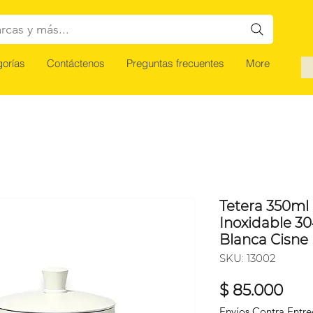
rcas y más...
orías
Contáctenos
Preguntas frecuentes
More
Tetera 350ml
Inoxidable 30
Blanca Cisne
SKU: 13002
Pre
$ 85.000
Envíos Contra Entr