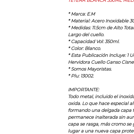
TETERA BLANCA 350ML MED
* Marca: E.M
* Material: Acero Inoxidable 3
* Medidas: 11.5cm de Alto Tot
Largo del cuello.
* Capacidad Vol: 350ml.
* Color: Blanco.
* Esta Publicación Incluye: 1 
Hervidora Cuello Ganso Cisne
* Somos Mayoristas.
* Plu: 13002.
IMPORTANTE:
Todo metal, incluido el inoxid
oxida. Lo que hace especial al
formando una delgada capa f
permanece inalterada sin au
capa se rasga, más cromo se g
lugar a una nueva capa prote