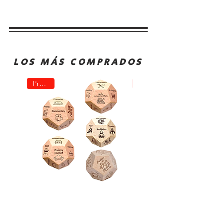
LOS MÁS COMPRADOS
Promo!
Oferta!
Dado
Juego
Juego
de
Rol
Mesa
Toma
Sequence
Decisión
Classic
Comida
Cartas
Actividades
Fichas