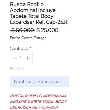
Rueda Rodillo
Abdominal Incluye
Tapete Total Body
Excerciser Ref. Gsp-2531.
Precio
Precio
 $ 50.000 
$ 25.000
de
Envíos Contra Entrega
oferta
Cantidad
*
Agotado
Notificar al estar disponible
RUEDA RODILLO ABDOMINAL
INCLUYE TAPETE TOTAL BODY
EXERCISER REF. GSP-2531.