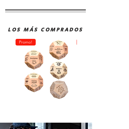
LOS MÁS COMPRADOS
Promo!
Oferta!
Dado
Juego
Juego
de
Rol
Mesa
Toma
Sequence
Decisión
Classic
Comida
Cartas
Actividades
Fichas
y
Tablero
Películas
Juego