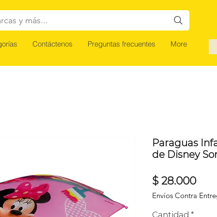
rcas y más...
orías
Contáctenos
Preguntas frecuentes
More
Paraguas Infa
de Disney So
Pre
$ 28.000
Envíos Contra Entr
Cantidad
*