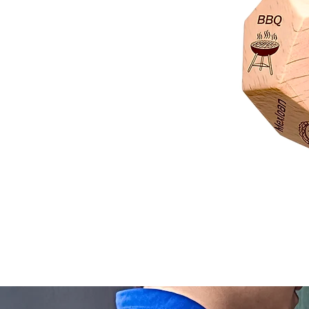
Dado
Juego
Rol
Toma
Decisión
Comida
Actividades
y
Películas