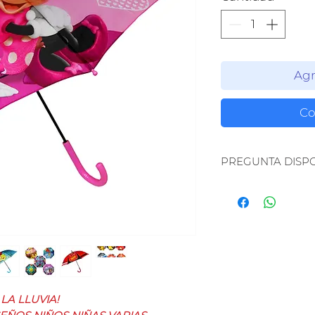
Agr
Co
PREGUNTA DISPO
Como Manejamo
Referencias, Est
este tipo de som
pregunta dispon
LA LLUVIA!