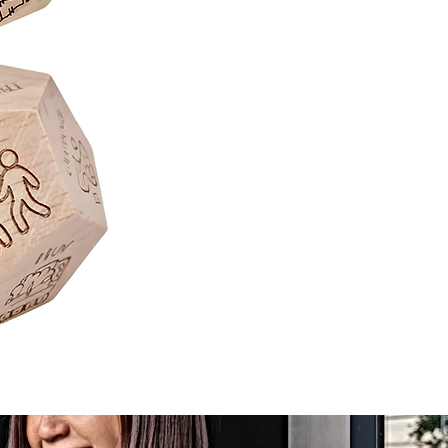
Juego
de
Mesa
Sequence
Classic
Cartas
Fichas
Tablero
Juego