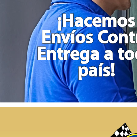
Grande
en
Madera
¡Hacemos
Envíos Cont
Entrega a t
país!