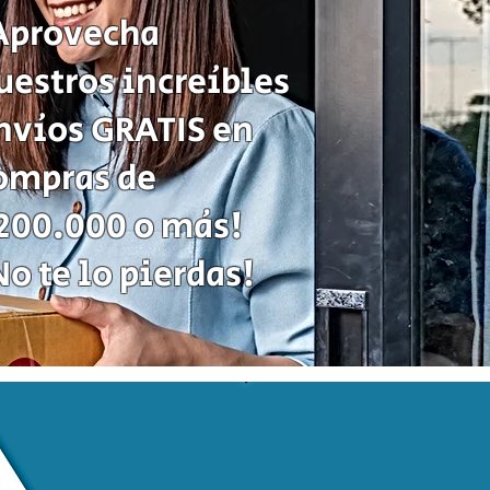
de
Aprovecha
Estrategia
uestros increíbles
nvíos GRATIS en
ompras de
200.000 o más!
No te lo pierdas!