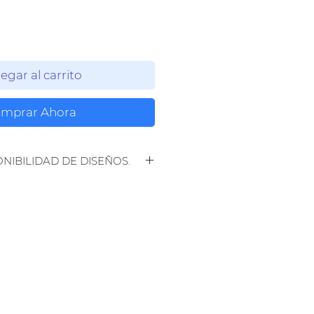
egar al carrito
mprar Ahora
NIBILIDAD DE DISEÑOS.
s Gran variedad de
ilos, Diseños y Colores de
brilla, antes de comprar
ibilidad de la misma.