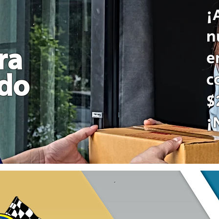
¡
n
ra
e
c
odo
$
¡