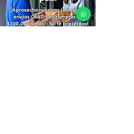
¡Aprovecha nuestros increíbles
envíos GRATIS en compras de
$200.000 o más! ¡No te lo pierdas!
Suscríbete para recibir
información de descuentos,
ofertas especiales y temas de tu
interés.
Suscríbete
Gracias por Suscribirte!