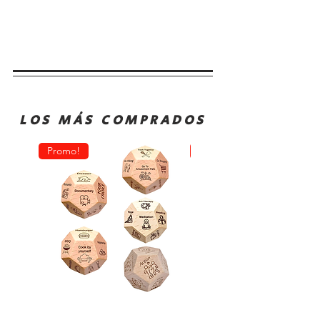
LOS MÁS COMPRADOS
Promo!
Oferta!
Dado
Juego
Juego
de
Rol
Mesa