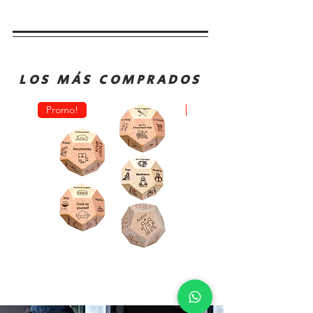
LOS MÁS COMPRADOS
Promo!
Oferta!
Dado
Juego
Juego
de
Rol
Mesa
Toma
Sequence
Decisión
Classic
Comida
Cartas
Actividades
Fichas
y
Tablero