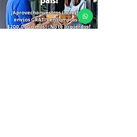
país!
¡Aprovecha nuestros increíbles
envíos GRATIS en compras de
$200.000 o más! ¡No te lo pierdas!
Suscríbete para recibir
información de descuentos,
ofertas especiales y temas de tu
interés.
Suscríbete
Gracias por Suscribirte!