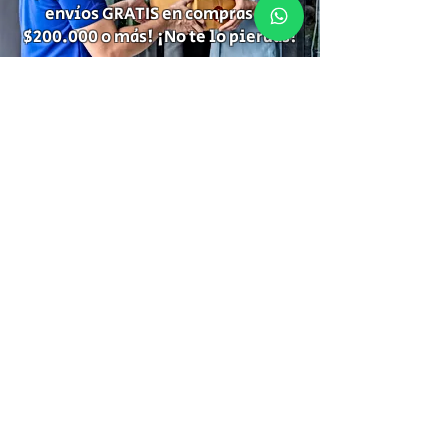
envíos GRATIS en compras de
$200.000 o más! ¡No te lo pierdas!
Suscríbete para recibir
información de descuentos,
ofertas especiales y temas de tu
interés.
Suscríbete
Gracias por Suscribirte!
Tienda
Rastreo