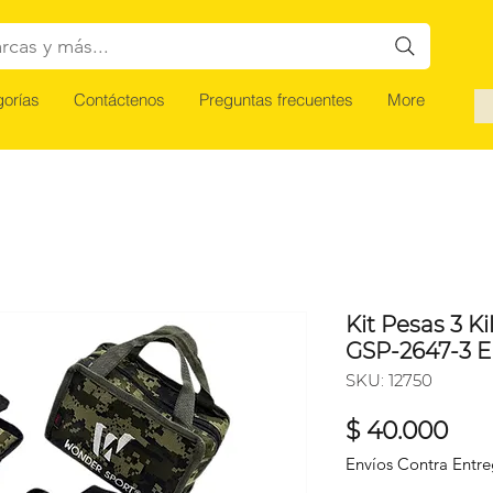
rcas y más...
orías
Contáctenos
Preguntas frecuentes
More
Kit Pesas 3 K
GSP-2647-3 E
SKU: 12750
Pre
$ 40.000
Envíos Contra Entr