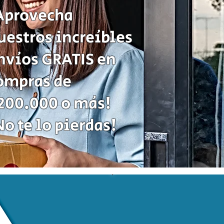
de
Aprovecha
Estrategia
uestros increíbles
nvíos GRATIS en
ompras de
200.000 o más!
No te lo pierdas!