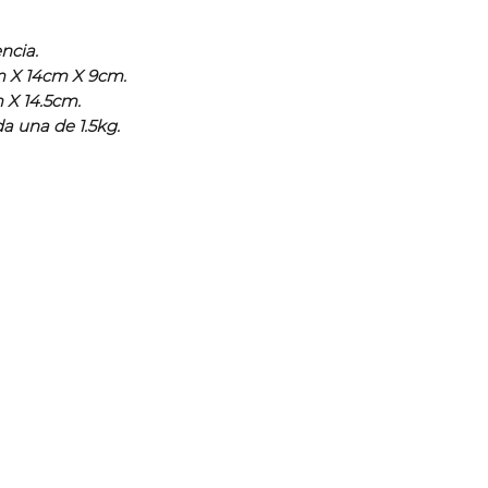
encia.
m X 14cm X 9cm.
 X 14.5cm.
da una de 1.5kg.