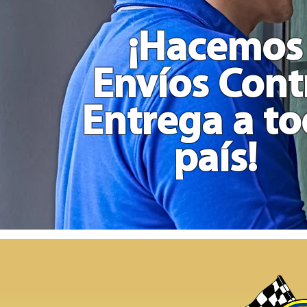
Grande
en
Madera
¡Hacemos
Envíos Cont
Entrega a t
país!