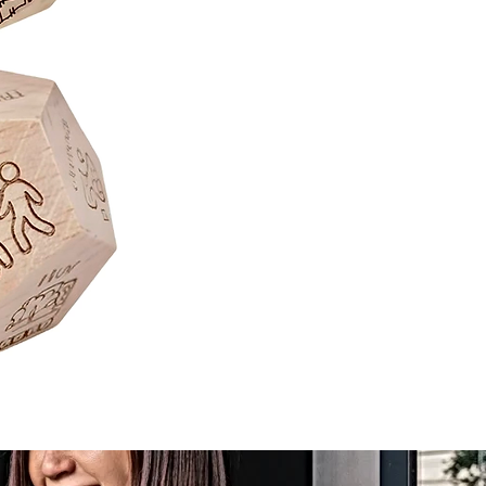
Juego
de
Mesa
Sequence
Classic
Cartas
Fichas
Tablero
Juego