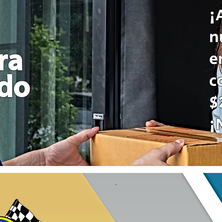
¡
n
ra
e
c
odo
$
¡