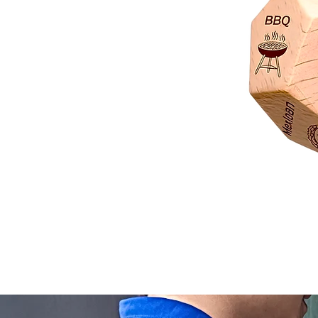
Dado
Juego
Rol
Toma
Decisión
Comida
Actividades
y
Películas