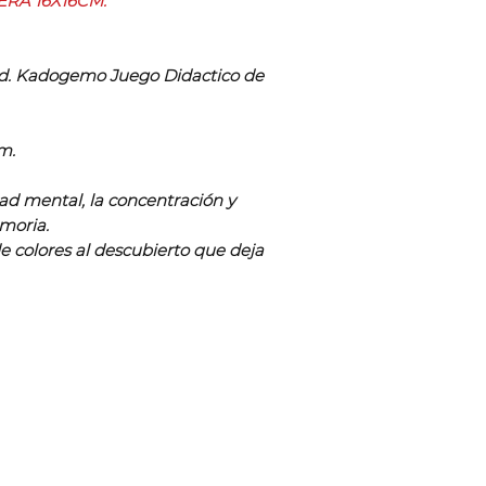
A 16X16CM.
 Ud. Kadogemo Juego Didactico de
m.
dad mental, la concentración y
moria.
de colores al descubierto que deja