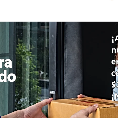
¡
n
ra
e
c
odo
$
¡