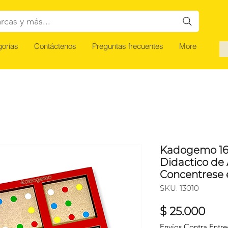
rcas y más...
orías
Contáctenos
Preguntas frecuentes
More
Kadogemo 16
Didactico de 
Concentrese
SKU: 13010
Prec
$ 25.000
Envíos Contra Entr