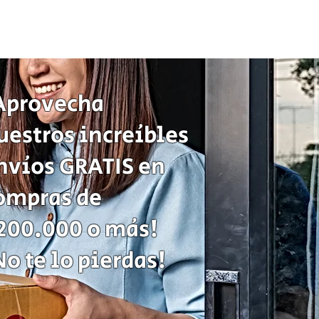
Juego
de
Mesa
Sequence
Classic
Cartas
Fichas
Tablero
Juego
de
Aprovecha
Estrategia
uestros increíbles
nvíos GRATIS en
ompras de
200.000 o más!
No te lo pierdas!