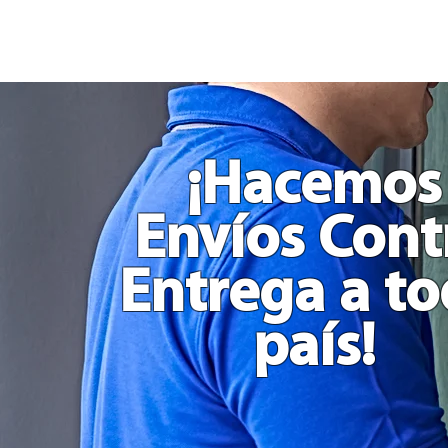
Dado
Juego
Rol
Toma
Decisión
Comida
Actividades
y
Películas
Grande
en
Madera
¡Hacemos
Envíos Cont
Entrega a t
país!