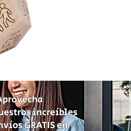
Juego
de
Mesa
Sequence
Classic
Cartas
Fichas
Tablero
Juego
de
Aprovecha
Estrategia
uestros increíbles
nvíos GRATIS en