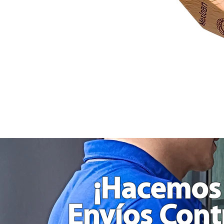
Dado
Juego
Rol
Toma
Decisión
Comida
Actividades
y
Películas
Grande
en
Madera
¡Hacemos
Envíos Cont