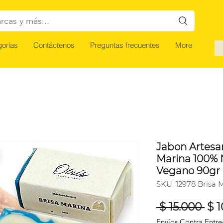
rcas y más...
orías
Contáctenos
Preguntas frecuentes
More
Jabon Artesan
Marina 100% 
Vegano 90gr
SKU: 12978 Brisa 
Pre
 $ 15.000 
$ 
Envíos Contra Entr