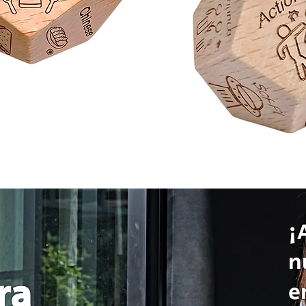
¡
n
ra
e