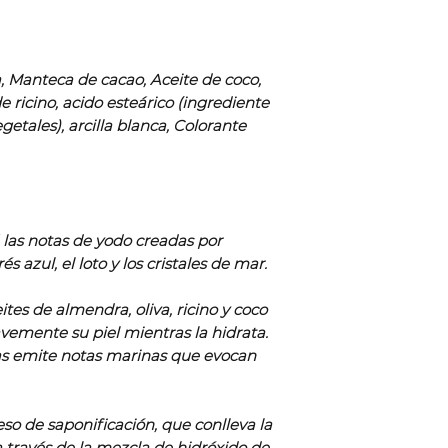
a, Manteca de cacao, Aceite de coco,
 ricino, acido esteárico (ingrediente
getales), arcilla blanca, Colorante
á las notas de yodo creadas por
s azul, el loto y los cristales de mar.
ites de almendra, oliva, ricino y coco
vemente su piel mientras la hidrata.
ras emite notas marinas que evocan
so de saponificación, que conlleva la
a través de la mezcla de hidróxido de