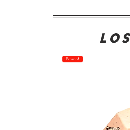
LO
Promo!