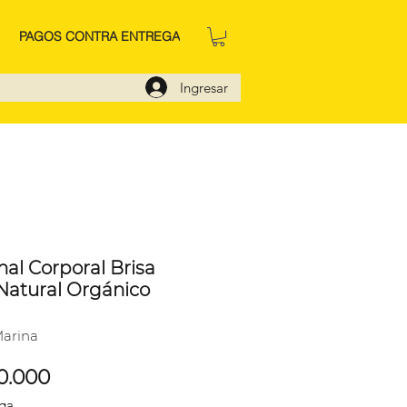
PAGOS CONTRA ENTREGA
Ingresar
al Corporal Brisa
Natural Orgánico
Marina
cio
Precio
10.000
de
ega