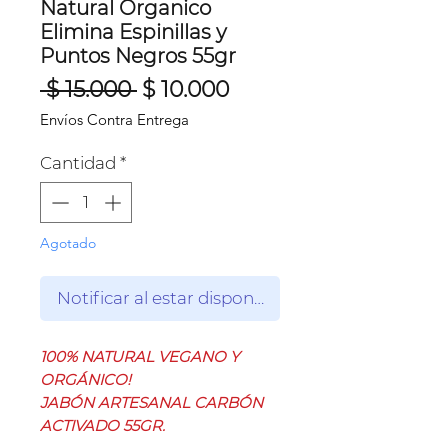
Natural Organico
Elimina Espinillas y
Puntos Negros 55gr
Precio
Precio
 $ 15.000 
$ 10.000
de
Envíos Contra Entrega
oferta
Cantidad
*
Agotado
Notificar al estar disponible
100% NATURAL VEGANO Y
ORGÁNICO!
JABÓN ARTESANAL CARBÓN
ACTIVADO 55GR.