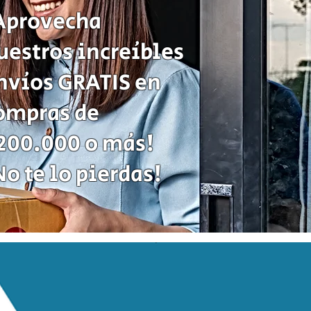
de
Aprovecha
Estrategia
uestros increíbles
nvíos GRATIS en
ompras de
200.000 o más!
No te lo pierdas!