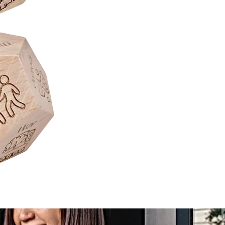
Juego
de
Mesa
Sequence
Classic
Cartas
Fichas
Tablero
Juego