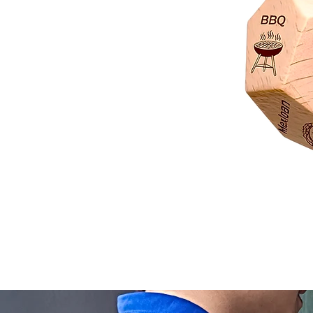
Dado
Juego
Rol
Toma
Decisión
Comida
Actividades
y
Películas