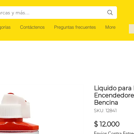
rcas y más...
orías
Contáctenos
Preguntas frecuentes
More
Liquido para
Encendedores
Bencina
SKU: 12841
Prec
$ 12.000
Envíos Contra Entr