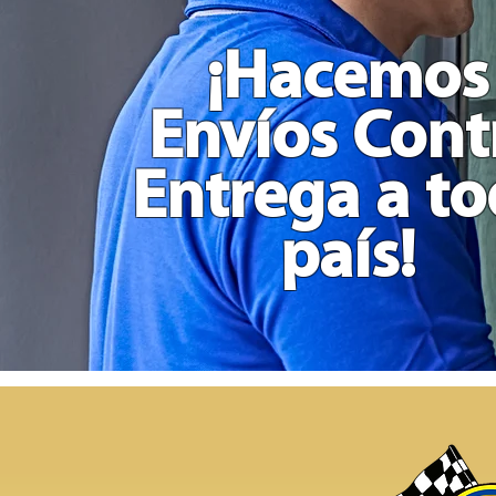
Grande
en
Madera
¡Hacemos
Envíos Cont
Entrega a t
país!