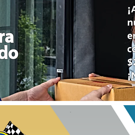
¡
n
ra
e
c
odo
$
¡