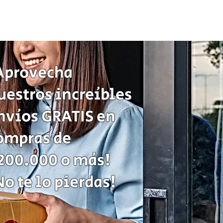
Juego
de
Mesa
Sequence
Classic
Cartas
Fichas
Tablero
Juego
de
Aprovecha
Estrategia
uestros increíbles
nvíos GRATIS en
ompras de
200.000 o más!
No te lo pierdas!