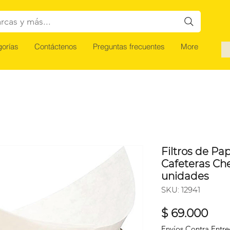
rcas y más...
orías
Contáctenos
Preguntas frecuentes
More
Filtros de Pa
Cafeteras Ch
unidades
SKU: 12941
Pre
$ 69.000
Envíos Contra Entr