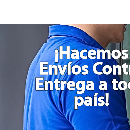
Dado
Juego
Rol
Toma
Decisión
Comida
Actividades
y
Películas
Grande
en
Madera
¡Hacemos
Envíos Cont
Entrega a t
país!