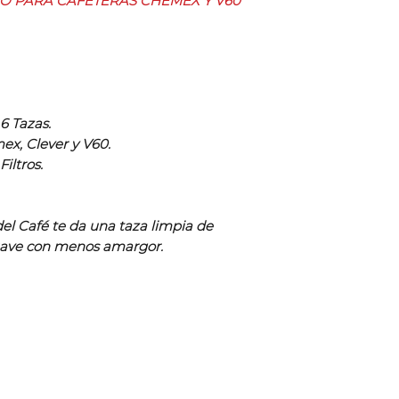
CO PARA CAFETERAS CHEMEX Y V60
 6 Tazas.
x, Clever y V60.
iltros.
el Café te da una taza limpia de
uave con menos amargor.