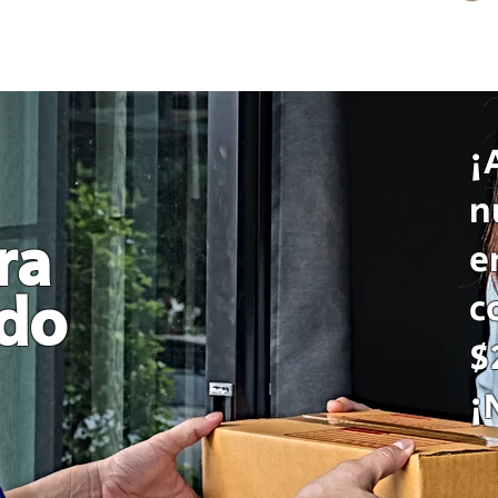
¡
n
ra
e
c
odo
$
¡