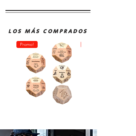
LOS MÁS COMPRADOS
Promo!
Oferta!
Dado
Juego
Juego
de
Rol
Mesa
Toma
Sequence
Decisión
Classic
Comida
Cartas
Actividades
Fichas
y
Tablero
Películas
Juego