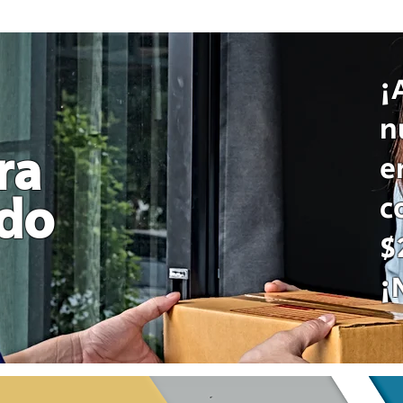
¡
n
ra
e
c
odo
$
¡