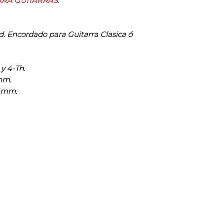
RA GUITARRAS.
Ud. Encordado para Guitarra Clasica ó
y 4-Th.
1mm.
74mm.