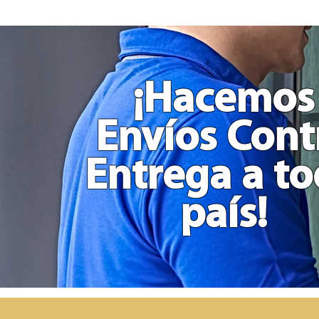
Toma
Decisión
Comida
Actividades
y
Películas
Grande
en
Madera
¡Hacemos
Envíos Cont
Entrega a t
país!