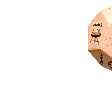
Dado
Juego
Rol