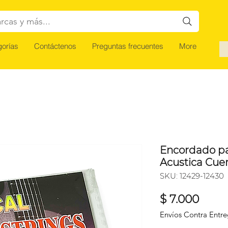
rcas y más...
orías
Contáctenos
Preguntas frecuentes
More
Encordado par
Acustica Cue
SKU: 12429-12430
Preci
$ 7.000
Envíos Contra Entr