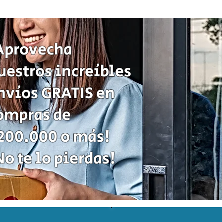
Sequence
Classic
Cartas
Fichas
Tablero
Juego
de
Aprovecha
Estrategia
uestros increíbles
nvíos GRATIS en
ompras de
200.000 o más!
No te lo pierdas!