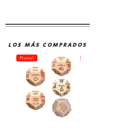
LOS MÁS COMPRADOS
Promo!
Oferta!
Dado
Juego
Juego
de
Rol
Mesa
Toma
Sequence
Decisión
Classic