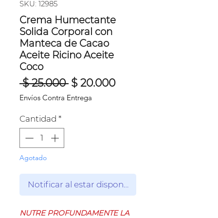
SKU: 12985
Crema Humectante
Solida Corporal con
Manteca de Cacao
Aceite Ricino Aceite
Coco
Precio
Precio
 $ 25.000 
$ 20.000
de
Envíos Contra Entrega
oferta
Cantidad
*
Agotado
Notificar al estar disponible
NUTRE PROFUNDAMENTE LA