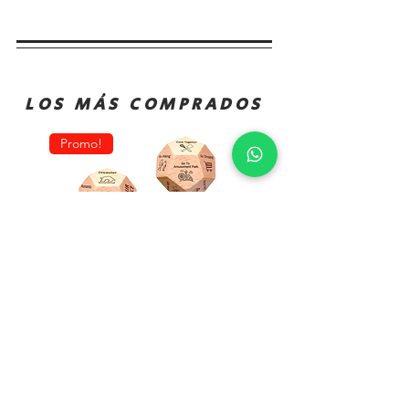
LOS MÁS COMPRADOS
Promo!
Oferta!
Dado
Juego
Juego
de
Rol
Mesa
Toma
Sequence
Decisión
Classic
Comida
Cartas
Actividades
Fichas
y
Tablero