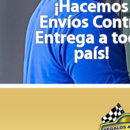
¡Hacemos
Envíos Cont
Entrega a t
país!