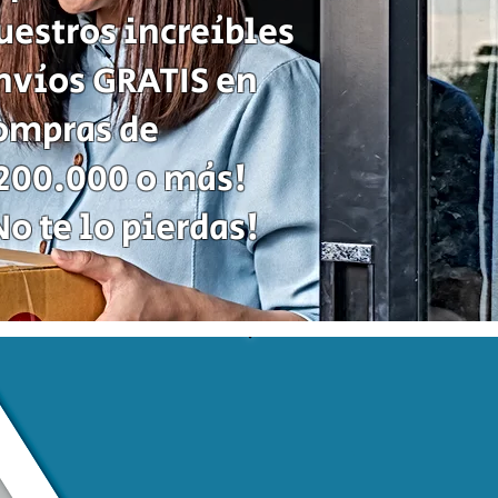
uestros increíbles
nvíos GRATIS en
ompras de
200.000 o más!
No te lo pierdas!