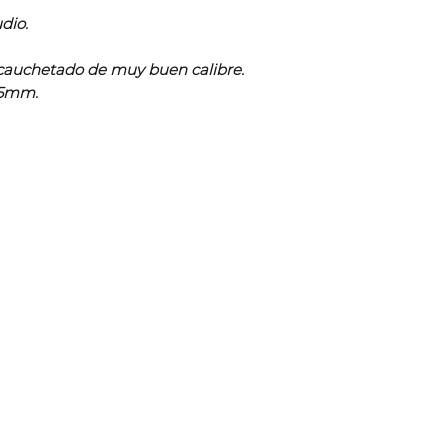
udio.
cauchetado de muy buen calibre.
.5mm.