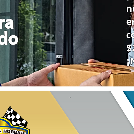
n
ra
e
c
odo
$
¡