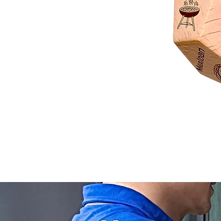
Dado
Juego
Rol
Toma
Decisión
Comida
Actividades
y
Películas
Grande
en
Madera