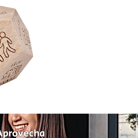
Juego
de
Mesa
Sequence
Classic
Cartas
Fichas
Tablero
Juego
de
Aprovecha
Estrategia