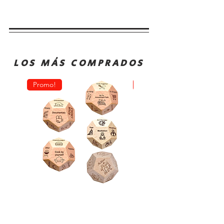
LOS MÁS COMPRADOS
Promo!
Oferta!
Dado
Juego
Juego
de
Rol
Mesa
Toma
Sequence
Decisión
Classic
Comida
Cartas
Actividades
Fichas