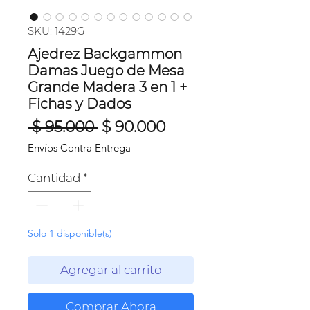
SKU: 1429G
Ajedrez Backgammon
Damas Juego de Mesa
Grande Madera 3 en 1 +
Fichas y Dados
Precio
Precio
 $ 95.000 
$ 90.000
de
Envíos Contra Entrega
oferta
Cantidad
*
Solo 1 disponible(s)
Agregar al carrito
Comprar Ahora