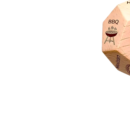
Dado
Juego
Rol
Toma
Decisión