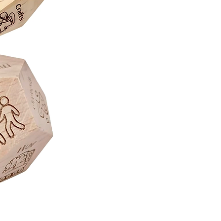
Juego
de
Mesa
Sequence
Classic