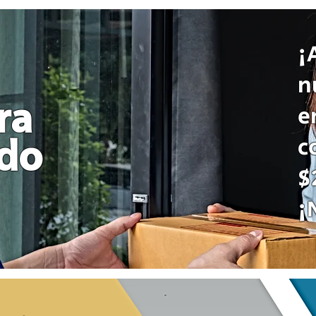
¡
n
ra
e
c
odo
$
¡