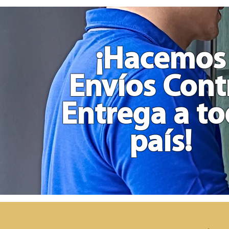
Comida
Actividades
y
Películas
Grande
en
Madera
¡Hacemos
Envíos Cont
Entrega a t
país!