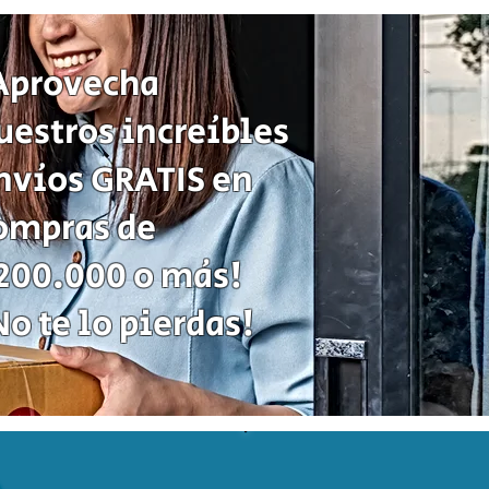
Cartas
Fichas
Tablero
Juego
de
Aprovecha
Estrategia
uestros increíbles
nvíos GRATIS en
ompras de
200.000 o más!
No te lo pierdas!