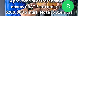
¡Aprovecha nuestros increíbles
envíos GRATIS en compras de
$200.000 o más! ¡No te lo pierdas!
Suscríbete para recibir
información de descuentos,
ofertas especiales y temas de tu
interés.
Suscríbete
Gracias por Suscribirte!