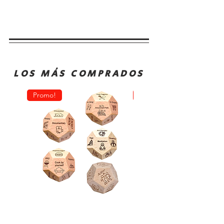
LOS MÁS COMPRADOS
Promo!
Oferta!
Dado
Juego
Juego
de
Rol
Mesa
Toma
Sequence
Decisión
Classic