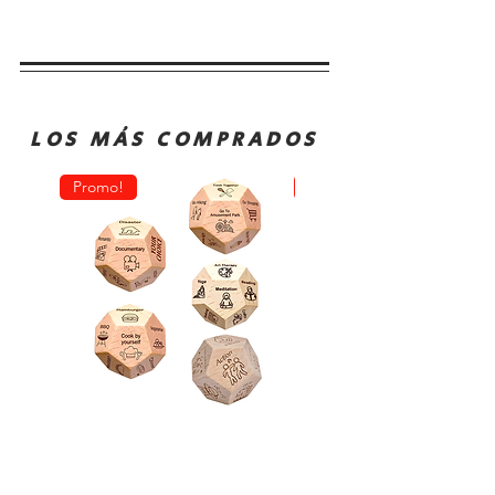
LOS MÁS COMPRADOS
Promo!
Oferta!
Dado
Juego
Juego
de
Rol
Mesa
Toma
Sequence
Decisión
Classic
Comida
Cartas
Actividades
Fichas