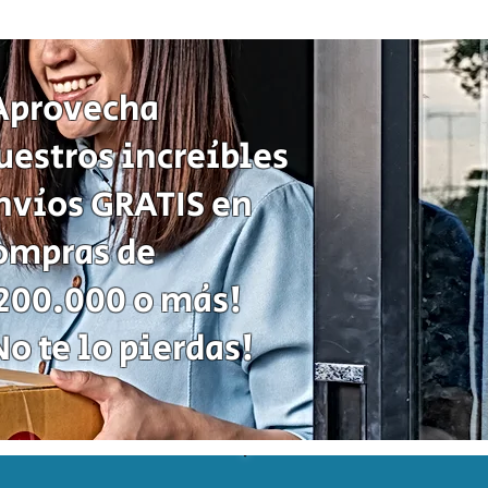
Sequence
Classic
Cartas
Fichas
Tablero
Juego
de
Aprovecha
Estrategia
uestros increíbles
nvíos GRATIS en
ompras de
200.000 o más!
No te lo pierdas!