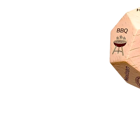
Dado
Juego
Rol