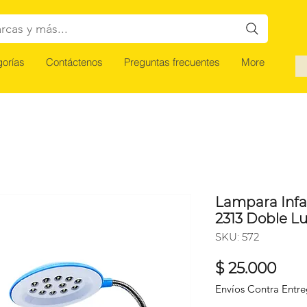
rcas y más...
orías
Contáctenos
Preguntas frecuentes
More
Lampara Infan
2313 Doble L
SKU: 572
Prec
$ 25.000
Envíos Contra Entr