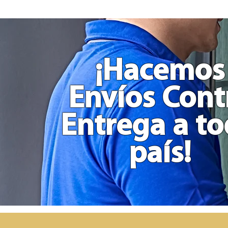
Toma
Decisión
Comida
Actividades
y
Películas
Grande
en
Madera
¡Hacemos
Envíos Cont
Entrega a t
país!