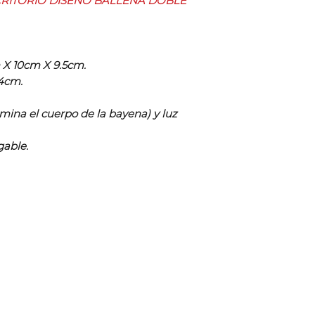
RITORIO DISEÑO BALLENA DOBLE
 X 10cm X 9.5cm.
4cm.
umina el cuerpo de la bayena) y luz
gable.