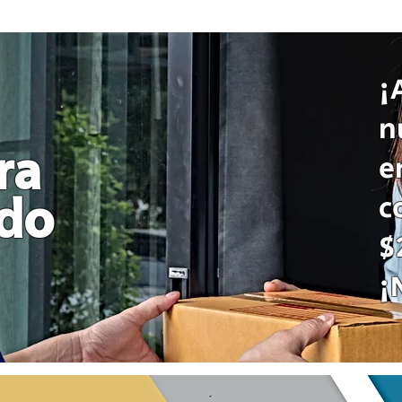
¡
n
ra
e
c
odo
$
¡