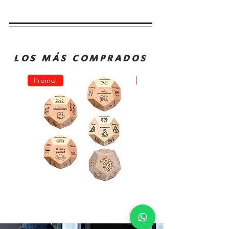
LOS MÁS COMPRADOS
Promo!
Oferta!
Dado
Juego
Juego
de
Rol
Mesa
Toma
Sequence
Decisión
Classic
Comida
Cartas
Actividades
Fichas
y
Tablero