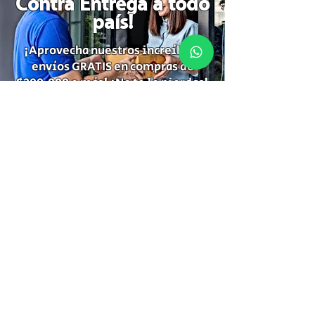
Contra Entrega a todo
país!
¡Aprovecha nuestros increíbles
envíos GRATIS en compras de
$200.000 o más! ¡No te lo pierdas!
Suscríbete para recibir
información de descuentos,
ofertas especiales y temas de tu
interés.
Suscríbete