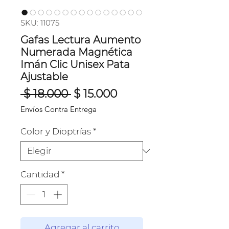
SKU: 11075
Gafas Lectura Aumento
Numerada Magnética
Imán Clic Unisex Pata
Ajustable
Precio
Precio
 $ 18.000 
$ 15.000
de
Envíos Contra Entrega
oferta
Color y Dioptrías
*
Cantidad
*
Agregar al carrito