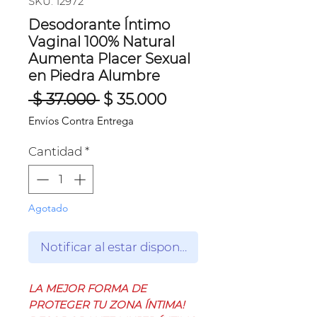
SKU: 12972
Desodorante Íntimo
Vaginal 100% Natural
Aumenta Placer Sexual
en Piedra Alumbre
Precio
Precio
 $ 37.000 
$ 35.000
de
Envíos Contra Entrega
oferta
Cantidad
*
Agotado
Notificar al estar disponible
LA MEJOR FORMA DE
PROTEGER TU ZONA ÍNTIMA!