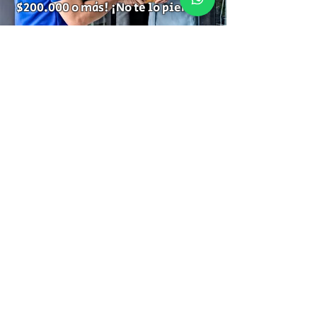
$200.000 o más! ¡No te lo pierdas!
Suscríbete para recibir
información de descuentos,
ofertas especiales y temas de tu
interés.
Suscríbete
Gracias por Suscribirte!
Tienda
Rastreo
Asesoría
Porque comprar